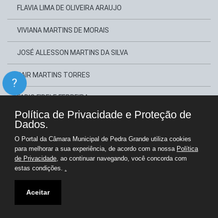
FLAVIA LIMA DE OLIVEIRA ARAUJO
VIVIANA MARTINS DE MORAIS
JOSÉ ALLESSON MARTINS DA SILVA
JAIR MARTINS TORRES
?
FABIO FIDELE FERREIRA
Política de Privacidade e Proteção de
MADSON EREK XAVIER BEZERRA
Dados.
O Portal da Câmara Municipal de Pedra Grande utiliza cookies
DAYVSON RANGEL MACEDO LOPES
para melhorar a sua experiência, de acordo com a nossa
Política
de Privacidade
, ao continuar navegando, você concorda com
estas condições.
.
Copyright © Câmara Municipal de Pedra Grande - Gestão 2025-2028
Portal para Administração e Transparência Pública
Aceitar