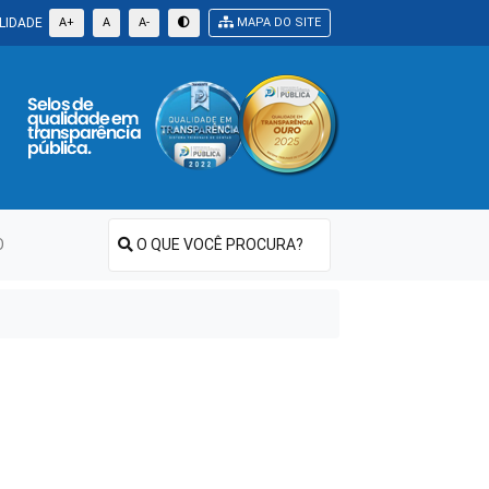
LIDADE
A+
A
A-
MAPA DO SITE
O
O QUE VOCÊ PROCURA?