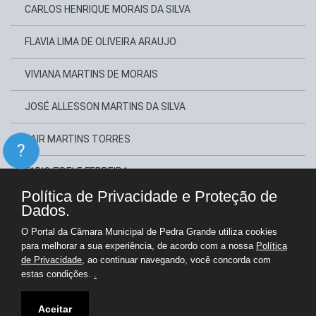
CARLOS HENRIQUE MORAIS DA SILVA
FLAVIA LIMA DE OLIVEIRA ARAUJO
VIVIANA MARTINS DE MORAIS
JOSÉ ALLESSON MARTINS DA SILVA
JAIR MARTINS TORRES
?
FABIO FIDELE FERREIRA
Política de Privacidade e Proteção de
MADSON EREK XAVIER BEZERRA
Dados.
O Portal da Câmara Municipal de Pedra Grande utiliza cookies
DAYVSON RANGEL MACEDO LOPES
para melhorar a sua experiência, de acordo com a nossa
Política
de Privacidade
, ao continuar navegando, você concorda com
estas condições.
.
Copyright © Câmara Municipal de Pedra Grande - Gestão 2025-2028
Portal para Administração e Transparência Pública
Aceitar