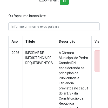
Exportar em:
Ou faça uma busca livre
Ano
Título
Descrição
Visualiz
2026
INFORME DE
A Câmara
INEXISTÊNCIA DE
Municipal de Pedra
hou
REQUERIMENTOS
Grande/RN,
publi
considerando os
princípios da
Publicidade e
Eficiência,
previstos no caput
do art. 37 da
Constituição da
República