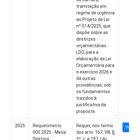
tramitação em
regime de urgência
ao Projeto de Lei
nº 014/2025, que
dispõe sobre as
diretrizes
orçamentárias -
LDO, para a
elaboração da Lei
Orçamentária para
o exercício 2026 e
dá outras
providências, sob
os fundamentos
trazidos à
justificativa da
proposta.
2025
Requerimento
Requer, nos termo
Ver Arq
005 2025 - Mesa
dos arts. 167, VIII, §
Diretora
3º, c, e 197, I do