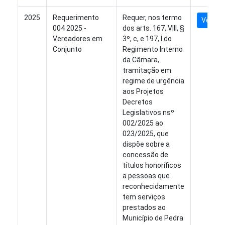
2025
Requerimento
Requer, nos termo
Ver Arq
004 2025 -
dos arts. 167, VIII, §
Vereadores em
3º, c, e 197, I do
Conjunto
Regimento Interno
da Câmara,
tramitação em
regime de urgência
aos Projetos
Decretos
Legislativos nsº
002/2025 ao
023/2025, que
dispõe sobre a
concessão de
títulos honoríficos
a pessoas que
reconhecidamente
tem serviços
prestados ao
Município de Pedra