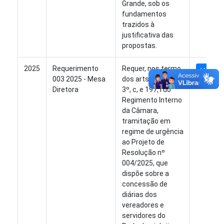
Grande, sob os
fundamentos
trazidos à
justificativa das
propostas.
2025
Requerimento
Requer, nos termo
Ver Arq
003 2025 - Mesa
dos arts. 167, VIII, §
Diretora
3º, c, e 197, I do
Regimento Interno
da Câmara,
tramitação em
regime de urgência
ao Projeto de
Resolução nº
004/2025, que
dispõe sobre a
concessão de
diárias dos
vereadores e
servidores do