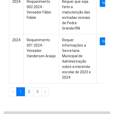
2024
Requerimento
Requer que seja
Ver Arq
002 2024 -
feito a
Vereador Fábio
manutenção das
Fidele
estradas vicinais
de Pedra
Grande/RN.
2024
Requerimento
Requer
Ver Arq
001 2024 -
informações a
Vereador
Secretaria
Vanderson Araújo
Municipal de
Administração
sobre a merenda
escolar de 2023 e
2024.
‹
1
2
3
›