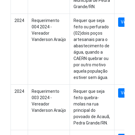
Municipal de Pedra
Grande/RN.
2024
Requerimento
Requer que seja
Ver Arq
004 2024 -
feito ou perfurado
Vereador
(02)dois poços
Vanderson Araújo
artesanais para o
abastecimento de
água, quando a
CAERN quebrar ou
por outro motivo
aquela população
estiver sem água.
2024
Requerimento
Requer que seja
Ver Arq
003 2024 -
feito quebra-
Vereador
molas na rua
Vanderson Araújo
principal do
povoado de Acauã,
Pedra Grande/RN.