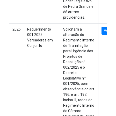
Poder Legislativo
de Pedra Grande e
dá outras
providências.
2025
Requerimento
Solicitam a
Ver Arq
001 2025 -
alteração do
Vereadores em
Regimento Interno
Conjunto
de Tramitação
para Urgência dos
Projetos de
Resolução nº
002/2025 e o
Decreto
Legislativo nº
001/2025, com
observância do art.
196, e art. 197,
inciso III, todos do
Regimento Interno
da Câmara