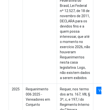
Federativa do
Brasil, Lei Federal
nº 12.527, de 18 de
novembro de 2011,
DECLARA para os
devidos fins e a
quem possa
interessar, que até
o momento no
exercício 2026, não
houveram
Requerimentos
nesta casa
legislativa. Logo,
não existem dados
a serem exibidos.
2025
Requerimento
Requer, nos termo
Ver Arq
006 2025 -
dos arts. 167, VIII, §
Vereadores em
3º, c, e 197, I do
Conjunto
Regimento Interno
da Câmara,