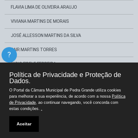
FLAVIA LIMA DE OLIVEIRA ARAUJO
VIVIANA MARTINS DE MORAIS
JOSÉ ALLESSON MARTINS DA SILVA
JAIR MARTINS TORRES
?
FABIO FIDELE FERREIRA
Política de Privacidade e Proteção de
MADSON EREK XAVIER BEZERRA
Dados.
O Portal da Câmara Municipal de Pedra Grande utiliza cookies
DAYVSON RANGEL MACEDO LOPES
para melhorar a sua experiência, de acordo com a nossa
Política
de Privacidade
, ao continuar navegando, você concorda com
estas condições.
.
Copyright © Câmara Municipal de Pedra Grande - Gestão 2025-2028
Portal para Administração e Transparência Pública
Aceitar