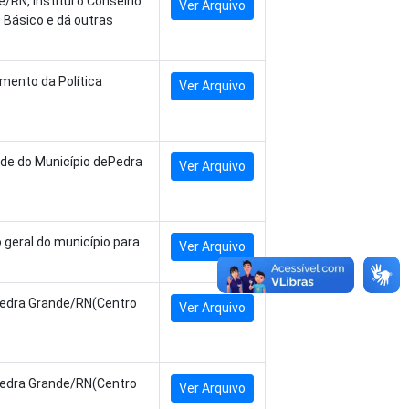
/RN, institui o Conselho
Ver Arquivo
 Básico e dá outras
umento da Política
Ver Arquivo
úde do Município dePedra
Ver Arquivo
geral do município para
Ver Arquivo
 Pedra Grande/RN(Centro
Ver Arquivo
 Pedra Grande/RN(Centro
Ver Arquivo