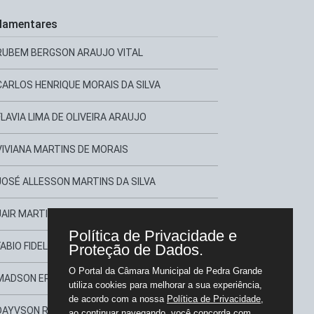
lamentares
RUBEM BERGSON ARAUJO VITAL
CARLOS HENRIQUE MORAIS DA SILVA
FLAVIA LIMA DE OLIVEIRA ARAUJO
VIVIANA MARTINS DE MORAIS
JOSÉ ALLESSON MARTINS DA SILVA
JAIR MARTINS TORRES
Política de Privacidade e
FABIO FIDELE FERREIRA
Proteção de Dados.
O Portal da Câmara Municipal de Pedra Grande
MADSON EREK XAVIER BEZERRA
utiliza cookies para melhorar a sua experiência,
de acordo com a nossa
Política de Privacidade
,
DAYVSON RANGEL MACEDO LOPES
ao continuar navegando, você concorda com