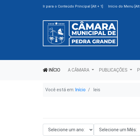
Ir para o Conteúdo Principal [Alt + 1]
Início do Menu [Alt 
INÍCIO
A CÂMARA
PUBLICAÇÕES
P
Você está em:
Início
leis