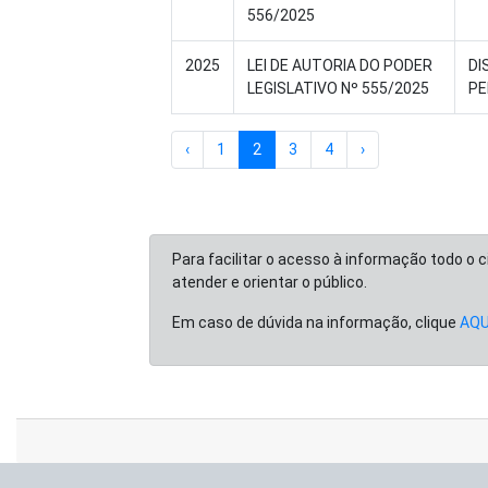
556/2025
2025
LEI DE AUTORIA DO PODER
DI
LEGISLATIVO Nº 555/2025
PE
‹
1
2
3
4
›
Para facilitar o acesso à informação todo o 
atender e orientar o público.
Em caso de dúvida na informação, clique
AQU