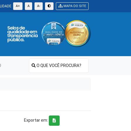
LIDADE
A+
A
A-
MAPA DO SITE
O
O QUE VOCÊ PROCURA?
Exportar em: