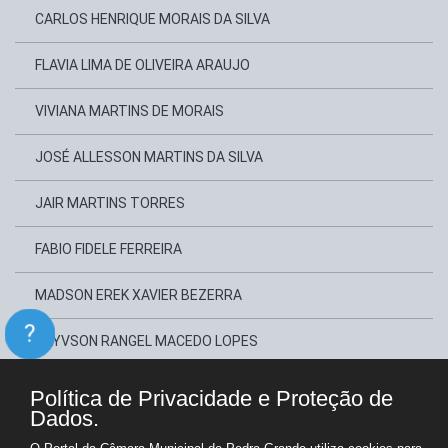
CARLOS HENRIQUE MORAIS DA SILVA
FLAVIA LIMA DE OLIVEIRA ARAUJO
VIVIANA MARTINS DE MORAIS
JOSÉ ALLESSON MARTINS DA SILVA
JAIR MARTINS TORRES
FABIO FIDELE FERREIRA
MADSON EREK XAVIER BEZERRA
?
DAYVSON RANGEL MACEDO LOPES
Política de Privacidade e Proteção de
Copyright © Câmara Municipal de Pedra Grande - Gestão 2025-2028
Portal para Administração e Transparência Pública
Dados.