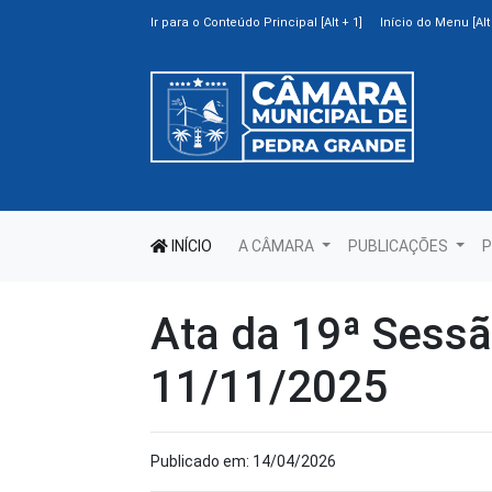
Ir para o Conteúdo Principal [Alt + 1]
Início do Menu [Alt 
INÍCIO
A CÂMARA
PUBLICAÇÕES
P
Ata da 19ª Sessã
11/11/2025
Publicado em: 14/04/2026